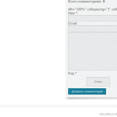
Всего комментариев
:
0
dth="100%" cellspacing="1" ce
Имя *:
Email:
Код *:
AQUAELLE.R