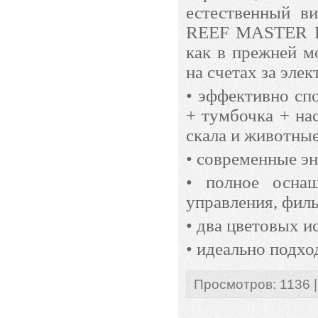
естественный ви
REEF MASTER LED
как в прежней м
на счетах за эле
• эффективно сп
+ тумбочка + на
скала и животные
• современные э
• полное оснащ
управления, филь
• два цветовых и
• идеально подхо
Просмотров
:
1136